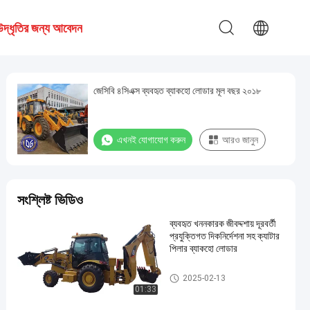
উদ্ধৃতির জন্য আবেদন
জেসিবি ৪সিএক্স ব্যবহৃত ব্যাকহো লোডার মূল বছর ২০১৮
এখনই যোগাযোগ করুন
আরও জানুন
সংশ্লিষ্ট ভিডিও
ব্যবহৃত খননকারক জীবদ্দশায় দূরবর্তী
প্রযুক্তিগত দিকনির্দেশনা সহ ক্যাটার
পিলার ব্যাকহো লোডার
Backhoe-লোডার
2025-02-13
01:33