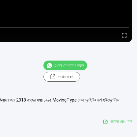
এখনই যোগাযোগ করুন
শেয়ার করুন
ফআই উত্পাদন বছর 2018 কাজের সময় ১২৬৫ MovingType চাকা ড্রাইভিং ফর্ম হাইড্রোলিক
মেসেজ রেখে যান