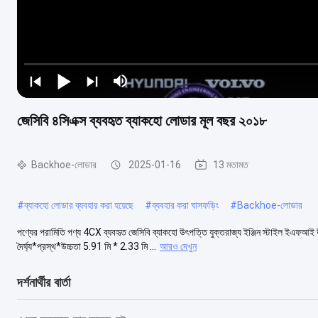
জেসিবি ৪সিএক্স ব্যবহৃত ব্যাকহো লোডার মূল বছর ২০১৮
Backhoe-লোডার
2025-01-16
13 মতামত
#
ব্যাকহো লোডার ব্যবহার করা হয়েছে
#
ব্যবহার করা ঘাসফড়িং
#
Backhoe-লোডার
পণ্যের পরামিতি পণ্য 4CX ব্যবহৃত জেসিবি ব্যাকহো উৎপত্তি যুক্তরাজ্য ইঞ্জিন স্টাইল ইএ
দৈর্ঘ্য*প্রস্থ*উচ্চতা 5.91 মি * 2.33 মি ...
আরও দেখুন
দর্শনার্থীর বার্তা