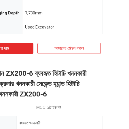
ing Depth
7,730mm
Used Excavator
ো দাম
আমাদের মেইল ​​করুন
ান ZX200-6 ব্যবহৃত হিটাচি খননকারী
ার খননকারী সেকেন্ড হ্যান্ড হিটাচি
 খননকারী ZX200-6
MOQ:
১টি ইউনিট
ব্যবহৃত খননকারী