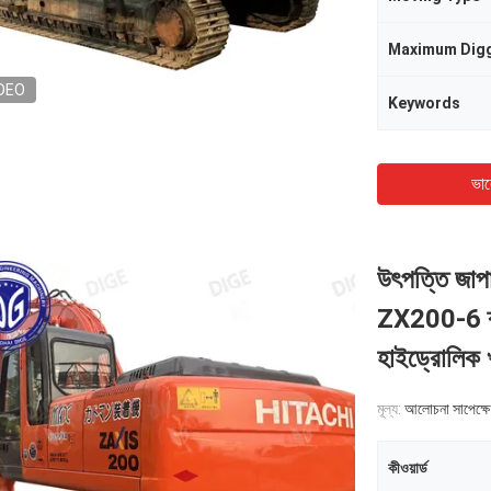
Maximum Digg
DEO
Keywords
ভাল
উৎপত্তি জাপ
ZX200-6 ক্রল
হাইড্রোলিক
মূল্য:
আলোচনা সাপেক্ষে
কীওয়ার্ড