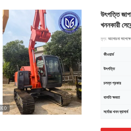
উৎপত্তি জাপ
খননকারী সেকে
মূল্য:
আলোচনা সাপেক্ষে
কীওয়ার্ড
উৎপত্তি
চলন্ত প্রকার
বালতি ক্ষমতা
DEO
সর্বোচ্চ খনন ব্যাসার্ধ