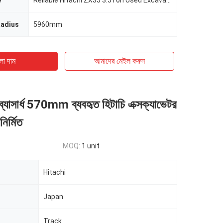
e
Reliable Hitachi ZX35 3.5Ton Used Excavator Durable and High Performance Hitachi Excavator Garden Small Equipment
Radius
5960mm
ো দাম
আমাদের মেইল ​​করুন
 ব্যাসার্ধ 570mm ব্যবহৃত হিটাচি এক্সক্যাভেটর
ির্মিত
MOQ:
1 unit
Hitachi
Japan
Track