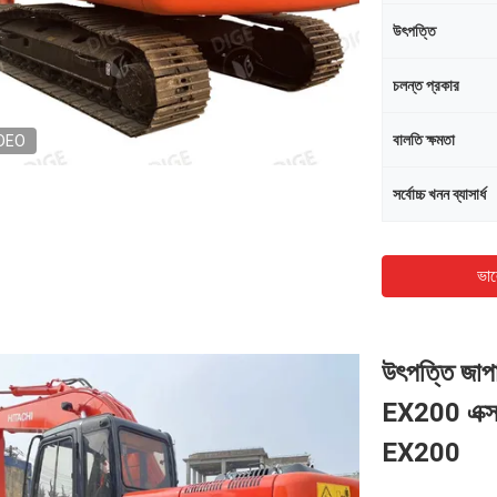
উৎপত্তি
চলন্ত প্রকার
বালতি ক্ষমতা
DEO
সর্বোচ্চ খনন ব্যাসার্ধ
ভাল
উৎপত্তি জাপ
EX200 এক্সক্
EX200