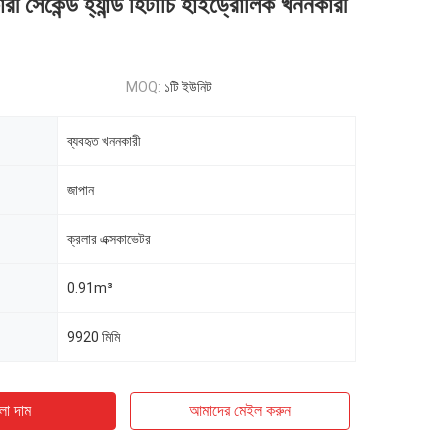
রী সেকেন্ড হ্যান্ড হিটাচি হাইড্রোলিক খননকারী
MOQ:
১টি ইউনিট
ব্যবহৃত খননকারী
জাপান
ক্রলার এক্সকাভেটর
0.91m³
9920 মিমি
ো দাম
আমাদের মেইল ​​করুন