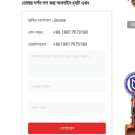
তোমার দর্শন লগ করা অনলাইন চ্যাট এখন
ব্যক্তি যোগাযোগ :
Jessie
VI
ফোন নম্বর :
+86 18817973180
হোয়াটসঅ্যাপ :
+8618817973180
যোগাযোগ