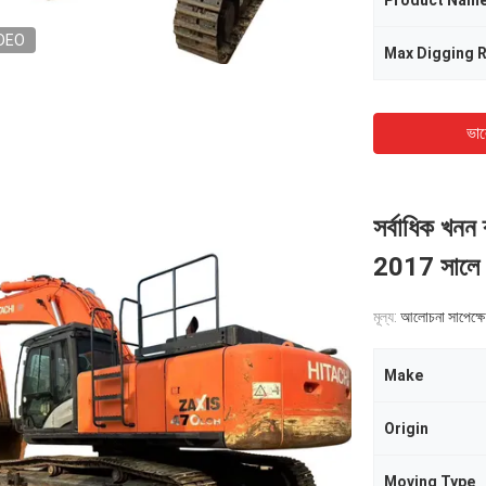
Product Nam
DEO
Max Digging 
ভাল
সর্বাধিক খনন
2017 সালে ন
মূল্য:
আলোচনা সাপেক্ষে
Make
Origin
Moving Type