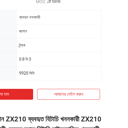
MOQ:
১টি ইউনিট
ব্যবহৃত খননকারী
জাপান
ট্র্যাক
0.8 মি 3
9920 মিমি
ো দাম
আমাদের মেইল ​​করুন
পান ZX210 ব্যবহৃত হিটাচি খননকারী ZX210