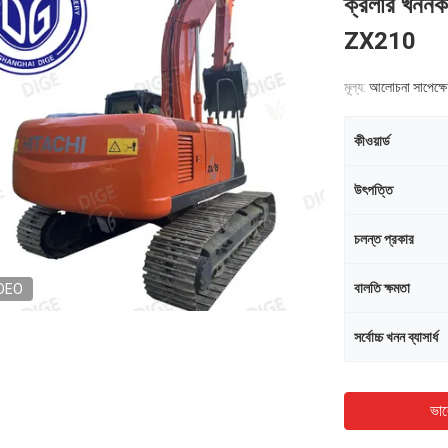
ক্রলার খননকা
ZX210
মূল্য:
আলোচনা সাপেক্ষে
কীওয়ার্ড
উৎপত্তি
চলন্ত প্রকার
বালতি ক্ষমতা
DEO
সর্বোচ্চ খনন ব্যাসার্ধ
ভাল