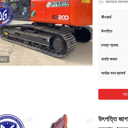
মূল্য:
আলোচনা সাপেক্ষে
কীওয়ার্ড
উৎপত্তি
চলন্ত প্রকার
বালতি ক্ষমতা
DEO
সর্বোচ্চ খনন ব্যাসার্ধ
ভাল
উৎপত্তি জা