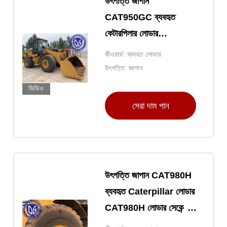
উৎপত্তি জাপান
CAT950GC ব্যবহৃত
কেটারপিলার লোডার
CAT950GC হুইল লোডার
কীওয়ার্ড: ব্যবহৃত লোডার
সেকেন্ড হ্যান্ড কেটারপিলার
উৎপত্তি: জাপান
হাইড্রোলিক লোডার CAT
ভিডিও
950GC
সেরা দাম পান
উৎপত্তি জাপান CAT980H
ব্যবহৃত Caterpillar লোডার
CAT980H লোডার সেকেন্ড
হ্যান্ড Caterpillar