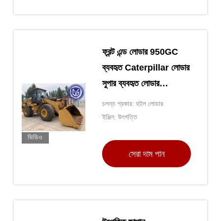
ফ্রন্ট এন্ড লোডার 950GC
ব্যবহৃত Caterpillar লোডার
সুপার ব্যবহৃত লোডার
হাইড্রোলিক মেশিন 18t
চলন্ত প্রকার: হুইল লোডার
ইঞ্জিন: উৎপত্তি
ভিডিও
সেরা দাম পান