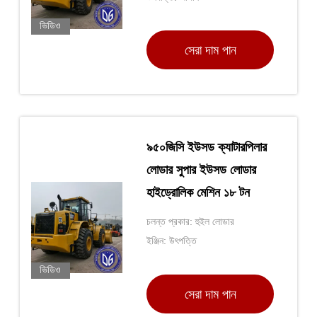
ভিডিও
সেরা দাম পান
৯৫০জিসি ইউসড ক্যাটারপিলার
লোডার সুপার ইউসড লোডার
হাইড্রোলিক মেশিন ১৮ টন
চলন্ত প্রকার: হুইল লোডার
ইঞ্জিন: উৎপত্তি
ভিডিও
সেরা দাম পান