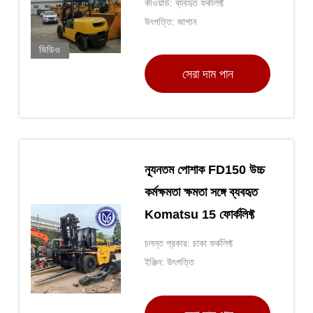
কীওয়ার্ড: ব্যবহৃত ফর্কলিফ্ট
উৎপত্তি: জাপান
ভিডিও
সেরা দাম পান
ন্যূনতম পোশাক FD150 উচ্চ
কর্মক্ষমতা ক্ষমতা সঙ্গে ব্যবহৃত
Komatsu 15 ফোর্কলিফ্ট
চলন্ত প্রকার: চাকা ফর্কলিফ্ট
ইঞ্জিন: উৎপত্তি