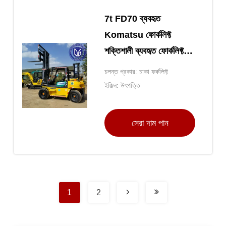
7t FD70 ব্যবহৃত
Komatsu ফোর্কলিফ্ট
শক্তিশালী ব্যবহৃত ফোর্কলিফ্ট
হাইড্রোলিক
চলন্ত প্রকার: চাকা ফর্কলিফ্ট
ইঞ্জিন: উৎপত্তি
সেরা দাম পান
1
2