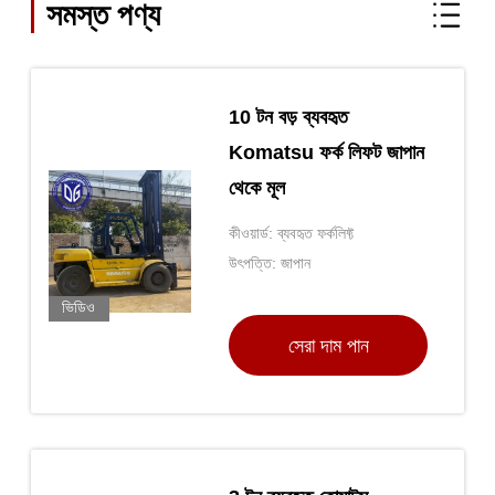
সমস্ত পণ্য
10 টন বড় ব্যবহৃত
Komatsu ফর্ক লিফট জাপান
থেকে মূল
কীওয়ার্ড: ব্যবহৃত ফর্কলিফ্ট
উৎপত্তি: জাপান
ভিডিও
সেরা দাম পান