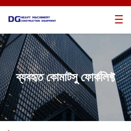
ব্যবহৃত কোমাটসু ফোর্কলিফ্ট