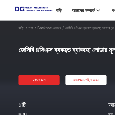
বাড়ি
আমাদের সম্পর্কে
পণ
বাড়ি
/
পণ্য
/
Backhoe-লোডার
/
জেসিবি ৪সিএক্স ব্যবহৃত ব্যাকহো লোডার মূ
জেসিবি ৪সিএক্স ব্যবহৃত ব্যাকহো লোডার ম
ভালো দাম
আমাদের মেইল ​​করুন
১টি
আল
MOQ
মূল্য