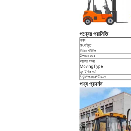
পণ্যের পরামিতি
পণ্য
উৎপত্তি
ইঞ্জিন স্টাইল
উত্পাদন বছর
কাজের সময়
MovingType
ড্রাইভিং ফর্ম
দৈর্ঘ্য*প্রস্থ*উচ্চতা
পণ্য প্রদর্শন