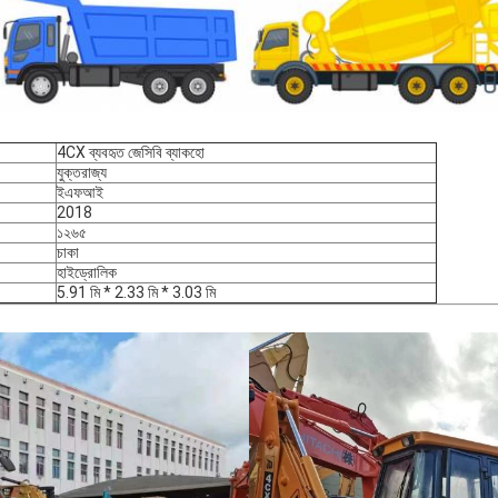
4CX ব্যবহৃত জেসিবি ব্যাকহো
যুক্তরাজ্য
ইএফআই
2018
১২৬৫
চাকা
হাইড্রোলিক
5.91 মি * 2.33 মি * 3.03 মি