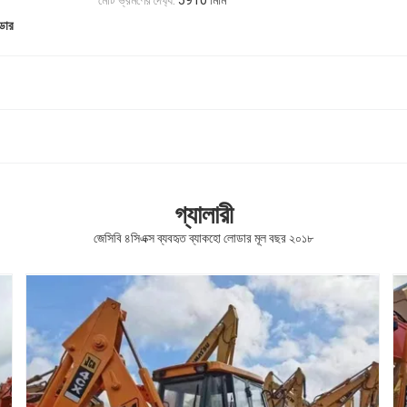
মোট ভ্রমণের দৈর্ঘ্য:
5910 মিমি
ডার
গ্যালারী
জেসিবি ৪সিএক্স ব্যবহৃত ব্যাকহো লোডার মূল বছর ২০১৮