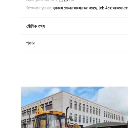
এক্সেল সেন্টারলাইন দূরত্ব:
2220 মিমি
,
বিশেষভাবে তুলে ধরা:
ব্যাকহো লোডার ব্যবহার করা হয়েছে
jcb 4cx ব্যাকহো লো
মৌলিক তথ্য
প্রদান