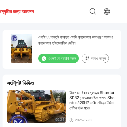
উদ্ধৃতির জন্য আবেদন
এসডি২২ শান্তুই ব্যবহৃত এসডি বুলডোজার অসাধারণ অবস্থা
বুলডোজার হাইড্রোলিক মেশিন
এখনই যোগাযোগ করুন
আরও জানুন
সংশ্লিষ্ট ভিডিও
চীন গরম বিক্রয় ব্যবহৃত Shantui
SD32 বুলডোজার উচ্চ ক্ষমতা Sha
ntui 320HP ভারী দায়িত্ব নির্মাণ
মেশিন স্টক মধ্যে
ব্যবহৃত এসডি বুলডোজার
00:24
2026-02-03