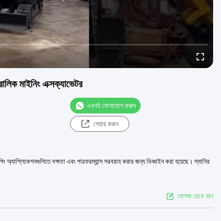
রোলিক মাইনিং এক্সক্যাভেটর
এখনই যোগাযোগ করুন
শেয়ার করুন
কেপিং অ্যাপ্লিকেশনগুলিতে দক্ষতা এবং পারফরম্যান্স সরবরাহ করার জন্য ডিজাইন করা হয়েছে। স্যানির
মেসেজ রেখে যান