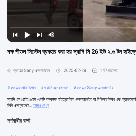
দক্ষ শীতল সিস্টেম ব্যবহার করা হয় স্যানি সি 26 ইউ ২.৬ টন হাইড্
ব্যবহৃত Sany এক্সকাভেটর
2025-02-28
147 মতামত
#
ব্যবহৃত সানি ডিগার
#
মাঝারি এক্সক্যাভার
#
ব্যবহৃত Sany এক্সকাভেটর
স্যানি এসওয়াই২৬ইউ একটি কম্প্যাক্ট হাইড্রোলিক এক্সক্যাভেটর যা বিভিন্ন নির্মাণ এবং ল্যান্ডস্
মিনি এক্সক্যাভেট...
আরও দেখুন
দর্শনার্থীর বার্তা