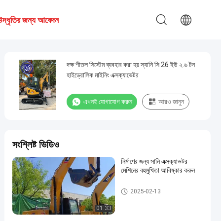
উদ্ধৃতির জন্য আবেদন
দক্ষ শীতল সিস্টেম ব্যবহার করা হয় স্যানি সি 26 ইউ ২.৬ টন
হাইড্রোলিক মাইনিং এক্সক্যাভেটর
এখনই যোগাযোগ করুন
আরও জানুন
সংশ্লিষ্ট ভিডিও
নির্মাণের জন্য সানি এক্সক্যাভটর
মেশিনের বহুমুখিতা আবিষ্কার করুন
ব্যবহৃত Sany এক্সকাভেটর
2025-02-13
01:33