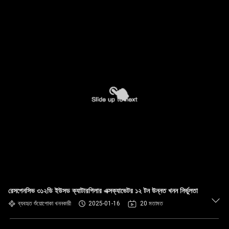
রেসপেনসিভ ৩১২ডি ইউসড ক্যাটারপিলার এক্সক্যাভেটর ১২ টন উন্নত খনন নির্ভুলতা
ব্যবহৃত শুঁয়োপোকা খননকারী
2025-01-16
20 মতামত