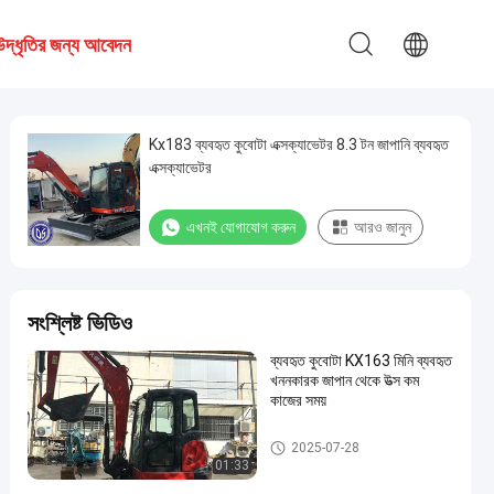
উদ্ধৃতির জন্য আবেদন
Kx183 ব্যবহৃত কুবোটা এক্সক্যাভেটর 8.3 টন জাপানি ব্যবহৃত
এক্সক্যাভেটর
এখনই যোগাযোগ করুন
আরও জানুন
সংশ্লিষ্ট ভিডিও
ব্যবহৃত কুবোটা KX163 মিনি ব্যবহৃত
খননকারক জাপান থেকে উত্স কম
কাজের সময়
ব্যবহৃত কুবোটা এক্সকাভেটর
2025-07-28
01:33