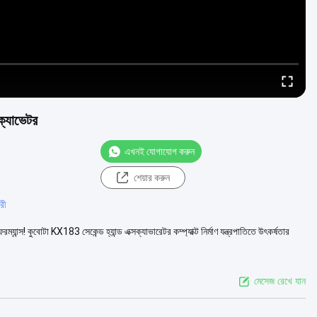
ক্যাভেটর
এখনই যোগাযোগ করুন
শেয়ার করুন
রী
ম্যান্স! কুবোটা KX183 সেকেন্ড হ্যান্ড এক্সক্যাভারেটর কম্প্যাক্ট নির্মাণ যন্ত্রপাতিতে উৎকর্ষতার
মেসেজ রেখে যান