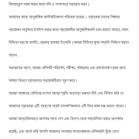
ক্লিয়ারেন্স সহজ করার জন্য নথি ও শংসাপত্র সরবরাহ করব।
আমাদের কাছে আনুষাঙ্গিক কাস্টমাইজেশন পরিষেবা রয়েছে। গ্রাহকরা তাদের নিজস্ব
প্রয়োজন অনুসারে ইনস্টল করার জন্য প্রয়োজনীয় আনুষাঙ্গিকগুলি চয়ন করতে পারেন, যেমন
বিভিন্ন ধরণের বালতি, ব্রেকার হ্যামার ইত্যাদি।আমরা বিভিন্ন মূল্য পদ্ধতি নির্বাচন করতে
পারেন.
সরবরাহের আগে, আমরা মেশিনটি পরিদর্শন, পরীক্ষা, পরিষ্কার এবং রক্ষণাবেক্ষণ করব যাতে
সমস্ত বিবরণ গ্রাহকদের প্রয়োজনীয়তা পূরণ করে।
আমরা আমাদের মেশিনের গুণগত মানের প্রতি অত্যন্ত গুরুত্ব দিই এবং নিশ্চিত করি যে
আমাদের গ্রাহকরা এটি গ্রহণের পরেই তাৎক্ষণিকভাবে এটি দিয়ে কাজ শুরু করতে পারেন।
আমরা আন্তরিকভাবে আপনার সাথে দেশ এবং বিদেশ থেকে সহযোগিতা করার অপেক্ষায়
রয়েছি, এবং আশা করি আপনি আমাদের সংস্থায় সন্তোষজনক মেশিনগুলি খুঁজে পেতে