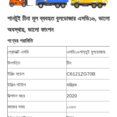
শানটুই চীনা মূল ব্যবহৃত বুলডোজার এসডি১৬, ভালো
অবস্থায়, ভালো ফাংশন
পণ্যের পরামিতি
প্রোডাক্ট এসডি
এসডি১৬শান্তুই বুলডোজার
উৎপত্তি
চীন
ইঞ্জিং মডেল
C6121ZG70B
ইঞ্জিন স্টাইল
যান্ত্রিক
উত্পাদন বছর
2020
কাজের সময়
১২৬৩