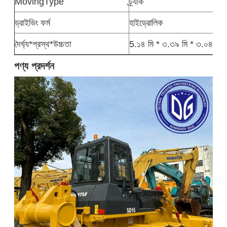
MovingType
ট্র্যাক
ড্রাইভিং ফর্ম
হাইড্রোলিক
দৈর্ঘ্য*প্রস্থ*উচ্চতা
5.১৪ মি * ৩.৩৯ মি * ৩.০৪ মি
পণ্য প্রদর্শন