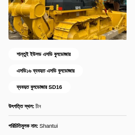
শান্তুই ইউসড এসডি বুলডোজার
এসডি১৬ ব্যবহৃত এসডি বুলডোজার
ব্যবহৃত বুলডোজার SD16
উৎপত্তি স্থল:
চীন
পরিচিতিমুলক নাম:
Shantui