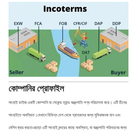
কোম্পানির প্রোফাইল
সাংহাই ডাইজ একটি কোম্পানি যা সেকেন্ড হ্যান্ড যন্ত্রপাতি পণ্য পরিচালনা করে। এটি চীনের
সাংহাইতে অবস্থিত।যেখানে বিভিন্ন দেশ থেকে গ্রাহকদের জন্য সুবিধাজনক যান এবং
মেশিন ক্রয় করতেএছাড়া এটি সাংহাই বন্দরের কাছে অবস্থিত, যা যন্ত্রপাতি পরিবহনের জন্য