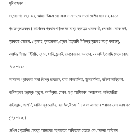
সুবিধাজনক।
বছরের পর বছর ধরে, আমরা উচ্চমানের এবং ভাল দামের সাথে মেশিন সরবরাহ করতে
প্রতিশ্রুতিবদ্ধ। আমাদের প্রধান পণ্যগুলির মধ্যে ব্যবহৃত খননকারী, লোডার, ফোর্কলিফ্ট,
ব্যাকহো লোডার, গ্রেডার, বুলডোজার,ক্রেন, ইত্যাদি বিভিন্ন ব্র্যান্ডের মধ্যে কমাতসু,
ক্যাটারপিলার, হিটাচি, ডুসান, সানি, হুন্ডাই, কোবেলকো, ভলভো, ববকাট ইত্যাদি থেকে বেছে
নিতে পারেন।
আমাদের গ্রাহকরা সারা বিশ্বে রয়েছেন, তারা মালয়েশিয়া, ইন্দোনেশিয়া, দক্ষিণ আফ্রিকা,
পাকিস্তান, তুরস্ক, ফ্রান্স, কলম্বিয়া, স্পেন, মধ্য আফ্রিকা, অ্যাঙ্গোলা, নাইজেরিয়া,
থাইল্যান্ড, জার্মানি, মার্কিন যুক্তরাষ্ট্র, ব্রাজিল,ইত্যাদি। এবং আমাদের গ্রাহক বেস ক্রমাগত
বৃদ্ধি পাচ্ছে।
মেশিন রপ্তানির ক্ষেত্রে আমাদের বহু বছরের অভিজ্ঞতা রয়েছে এবং আমরা কাস্টমস