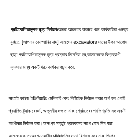
প্রতিযোগিতামূলক মূল্য নির্ধারণঃ
আমরা আজকের বাজারে খরচ-কার্যকারিতা গুরুত্ব 
বুঝতে. [আপনার কোম্পানির নাম] আমাদের excavators মানের উপর আপোষ 
ছাড়া প্রতিযোগিতামূলক মূল্য প্রস্তাব নিবেদিত হয়,আমাদেরকে বিশ্বব্যাপী 
ব্যবসার জন্য একটি খরচ কার্যকর পছন্দ করে.
সাংহাই ডাইজ ইঞ্জিনিয়ারিং মেশিনারি কোং লিমিটেড নির্বাচন করার অর্থ হল একটি 
প্রমাণিত ট্র্যাক রেকর্ড, অতুলনীয় দক্ষতা এবং শ্রেষ্ঠত্বের প্রতিশ্রুতি সহ একটি 
অংশীদার নির্বাচন করা।অসংখ্য সন্তুষ্ট গ্রাহকদের সাথে যোগ দিন যারা 
আমাদেরকে তাদের খননকারীর চাহিদাগুলির সাথে বিশ্বাস করে এবং শিল্পের 