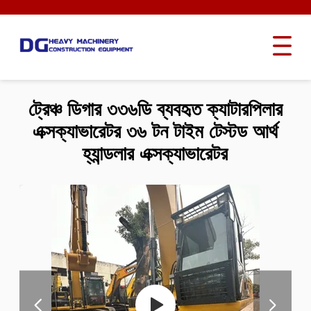
ট্রেঞ্চ ডিগার ৩৩৬ডি ব্যবহৃত ক্যাটারপিলার
এক্সক্যাভারেটর ৩৬ টন টাইম টেস্টড আর্থ
হ্যান্ডলার এক্সক্যাভারেটর