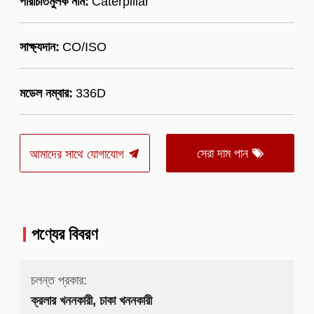
পরিচিতিমুলক নাম:
Caterpillar
সাক্ষ্যদান:
CO/ISO
মডেল নম্বার:
336D
সেরা দাম পান
আমাদের সাথে যোগাযোগ
পণ্যের বিবরণ
চলন্ত প্রকার:
ক্রলার খননকারী, চাকা খননকারী