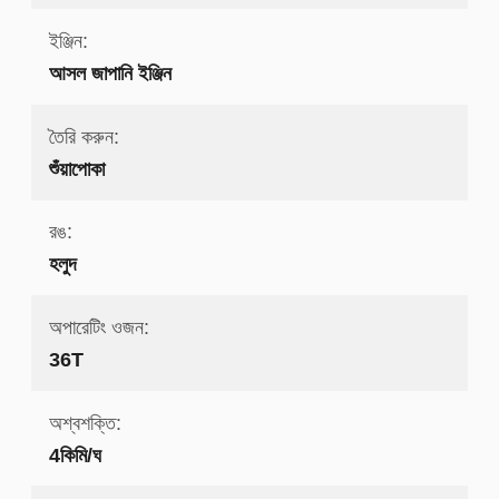
ইঞ্জিন:
আসল জাপানি ইঞ্জিন
তৈরি করুন:
শুঁয়াপোকা
রঙ:
হলুদ
অপারেটিং ওজন:
36T
অশ্বশক্তি:
4কিমি/ঘ