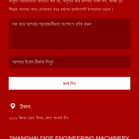
উদ্ধৃতি নিয়মিতভাবে আপডেট করা হয়, অনুগ্রহ করে আপনার ইমেল দিন, আমরা খুব
শীঘ্রই আপনার সাথে যোগাযোগ করব সর্বশেষ ক্যাটালগটি উপস্থাপন করতে।
জমা দিন
ঠিকানা
৩৫৫৯ জিংডং রোড মিনহং জেলা সাংহাই চীন
SHANGHAI DIGE ENGINEERING MACHINERY