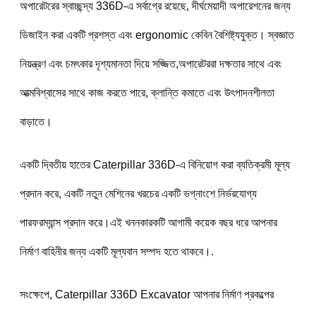
অপারেটরের স্বাচ্ছন্দ্য 336D-এ সর্বাগ্রে রয়েছে, দীর্ঘমেয়াদী অপারেশনের জন্য 
ডিজাইন করা একটি প্রশস্ত এবং ergonomic কেবিন বৈশিষ্ট্যযুক্ত। স্বজ্ঞাত 
নিয়ন্ত্রণ এবং চমৎকার দৃশ্যমানতা দিয়ে সজ্জিত,অপারেটররা দক্ষতার সাথে এবং 
আত্মবিশ্বাসের সাথে কাজ করতে পারে, ক্লান্তি কমাতে এবং উৎপাদনশীলতা 
বাড়াতে।
একটি দ্বিতীয় হাতের Caterpillar 336D-এ বিনিয়োগ করা ব্যতিক্রমী মূল্য 
প্রদান করে, একটি নতুন মেশিনের খরচের একটি ভগ্নাংশে নির্ভরযোগ্য 
পারফরম্যান্স প্রদান করে।এই খননকারকটি আগামী কয়েক বছর ধরে আপনার 
নির্মাণ বাহিনীর জন্য একটি মূল্যবান সম্পদ হতে থাকবে।.
সংক্ষেপে, Caterpillar 336D Excavator আপনার নির্মাণ প্রকল্পের 