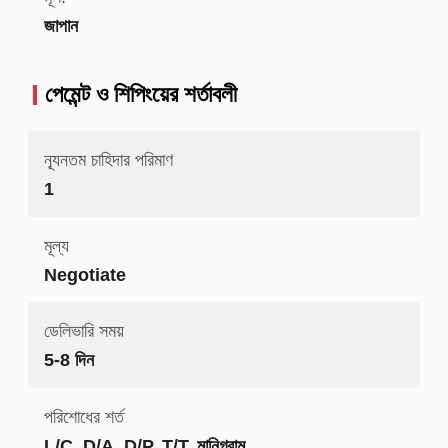
জাপান
পেমেন্ট ও শিপিংয়ের শর্তাবলী
ন্যূনতম চাহিদার পরিমাণ
1
মূল্য
Negotiate
ডেলিভারি সময়
5-8 দিন
পরিশোধের শর্ত
L/C, D/A, D/P, T/T, মানিগ্রাম