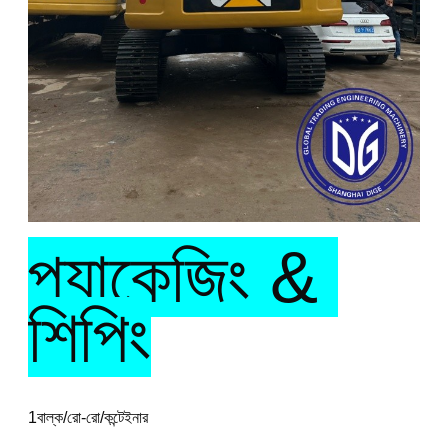
প্যাকেজিং & 
শিপিং
1বাল্ক/রো-রো/কন্টেইনার