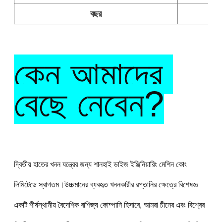
বছর
কেন আমাদের 
বেছে নেবেন?
দ্বিতীয় হাতের খনন যন্ত্রের জন্য শানহাই ডাইজ ইঞ্জিনিয়ারিং মেশিন কোং 
লিমিটেডে স্বাগতম।উচ্চমানের ব্যবহৃত খননকারীর রপ্তানির ক্ষেত্রে বিশেষজ্ঞ 
একটি শীর্ষস্থানীয় বৈদেশিক বাণিজ্য কোম্পানি হিসাবে, আমরা চীনের এবং বিশ্বের 