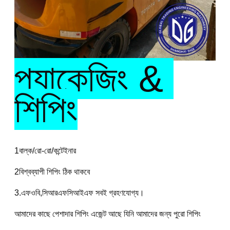
প্যাকেজিং & 
শিপিং
1বাল্ক/রো-রো/কন্টেইনার
2বিশ্বব্যাপী শিপিং ঠিক থাকবে
3.এফওবি,সিআরএফসিআইএফ সবই গ্রহণযোগ্য।
আমাদের কাছে পেশাদার শিপিং এজেন্ট আছে যিনি আমাদের জন্য পুরো শিপিং 