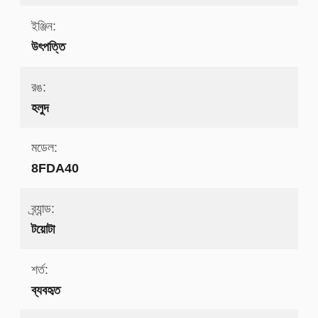
ইঞ্জিন:
উৎপত্তি
রঙ:
হলুদ
মডেল:
8FDA40
ব্র্যান্ড:
টয়োটা
শর্ত:
ব্যবহৃত