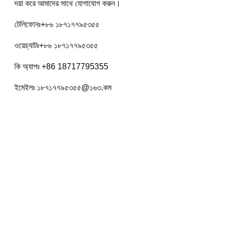
দয়া করে আমাদের সাথে যোগাযোগ করুন।
টেলিফোনঃ+৮৬ ১৮৭১৭৭৯৫৩৫৫
ওয়েচ্যাটঃ+৮৬ ১৮৭১৭৭৯৫৩৫৫
কি অ্যাপঃ +86 18717795355
ইমেইলঃ ১৮৭১৭৭৯৫৩৫৫@১৬৩.কম
ট্যাগ：
টয়োটা ৩টি ফোরক্লিফ্ট
5 টন ব্যবহৃত টয়োটা ফর্কলিফ্ট
4000 কেজি ব্যবহৃত টয়োটা লিফট ট্রাক