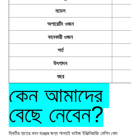
মডেল
অপারেটিং ওজন
বহনকারী ওজন
শর্ত
উৎপাদন
বছর
কেন আমাদের 
বেছে নেবেন?
দ্বিতীয় হাতের খনন যন্ত্রের জন্য শানহাই ডাইজ ইঞ্জিনিয়ারিং মেশিন কোং 