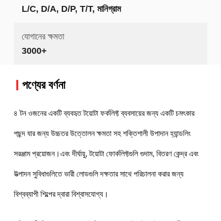
L/C, D/A, D/P, T/T, মানিগ্রাম
যোগানের ক্ষমতা
3000+
পণ্যের বর্ণনা
৪ টন ওজনের একটি ব্যবহৃত টয়োটা ফর্কলিফ্ট ব্যবসায়ের জন্য একটি চমৎকার 
পছন্দ যার জন্য উচ্চতর উত্তোলন ক্ষমতা সহ শক্তিশালী উপাদান হ্যান্ডলিং 
সরঞ্জাম প্রয়োজন।এবং দীর্ঘায়ু, টয়োটা ফোর্কলিফ্টগুলি গুদাম, বিতরণ কেন্দ্র এবং 
উত্পাদন সুবিধাগুলিতে ভারী লোডগুলি দক্ষতার সাথে পরিচালনা করার জন্য 
বিশ্বব্যাপী শিল্পের দ্বারা বিশ্বাসযোগ্য।