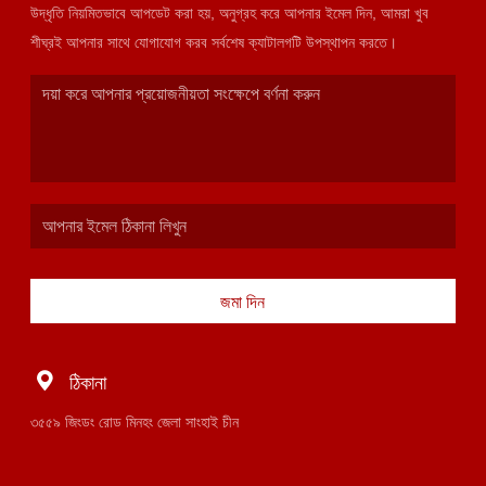
উদ্ধৃতি নিয়মিতভাবে আপডেট করা হয়, অনুগ্রহ করে আপনার ইমেল দিন, আমরা খুব
শীঘ্রই আপনার সাথে যোগাযোগ করব সর্বশেষ ক্যাটালগটি উপস্থাপন করতে।
জমা দিন
ঠিকানা
৩৫৫৯ জিংডং রোড মিনহং জেলা সাংহাই চীন