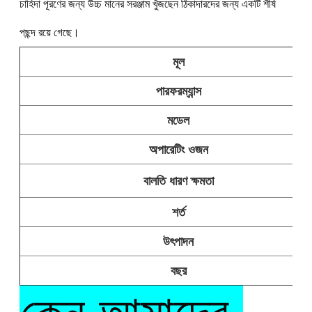
চাহিদা পূরণের জন্য উচ্চ মানের সরঞ্জাম খুঁজছেন ঠিকাদারদের জন্য একটি শীর্ষ 
পছন্দ রয়ে গেছে।
মূল
পারফরম্যান্স
মডেল
অপারেটিং ওজন
বালতি ধারণ ক্ষমতা
শর্ত
উৎপাদন
বছর