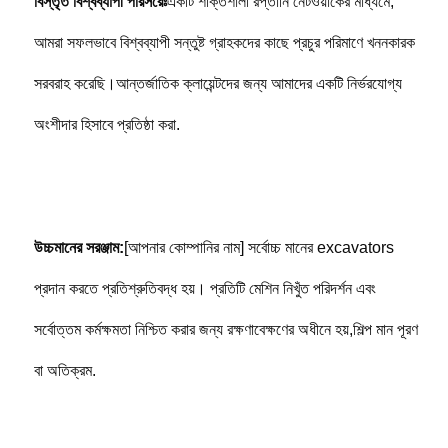
বিস্তৃত বিশ্বব্যাপী পরিসরেঃ
একটি শক্তিশালী রপ্তানি নেটওয়ার্কের মাধ্যমে, 
আমরা সফলভাবে বিশ্বব্যাপী সন্তুষ্ট গ্রাহকদের কাছে প্রচুর পরিমাণে খননকারক 
সরবরাহ করেছি।আন্তর্জাতিক ক্লায়েন্টদের জন্য আমাদের একটি নির্ভরযোগ্য 
অংশীদার হিসাবে প্রতিষ্ঠা করা.
উচ্চমানের সরঞ্জাম:
[আপনার কোম্পানির নাম] সর্বোচ্চ মানের excavators 
প্রদান করতে প্রতিশ্রুতিবদ্ধ হয়। প্রতিটি মেশিন নিখুঁত পরিদর্শন এবং 
সর্বোত্তম কর্মক্ষমতা নিশ্চিত করার জন্য রক্ষণাবেক্ষণের অধীনে হয়,শিল্প মান পূরণ 
বা অতিক্রম.