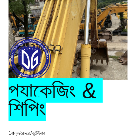
প্যাকেজিং & 
শিপিং
1বাল্ক/রো-রো/কন্টেইনার