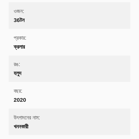
ওজন:
36টন
প্রকার:
ক্রলার
রঙ:
হলুদ
বছর:
2020
উৎপাদনের নাম:
খননকারী