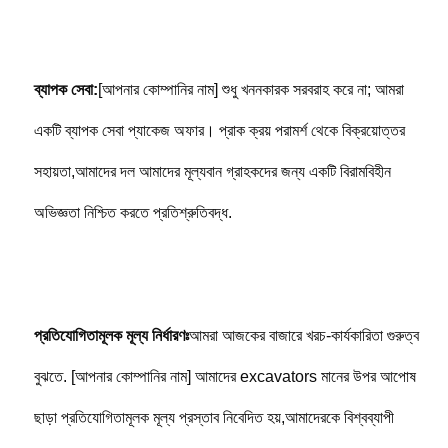
ব্যাপক সেবা:
[আপনার কোম্পানির নাম] শুধু খননকারক সরবরাহ করে না; আমরা 
একটি ব্যাপক সেবা প্যাকেজ অফার। প্রাক ক্রয় পরামর্শ থেকে বিক্রয়োত্তর 
সহায়তা,আমাদের দল আমাদের মূল্যবান গ্রাহকদের জন্য একটি বিরামবিহীন 
অভিজ্ঞতা নিশ্চিত করতে প্রতিশ্রুতিবদ্ধ.
প্রতিযোগিতামূলক মূল্য নির্ধারণঃ
আমরা আজকের বাজারে খরচ-কার্যকারিতা গুরুত্ব 
বুঝতে. [আপনার কোম্পানির নাম] আমাদের excavators মানের উপর আপোষ 
ছাড়া প্রতিযোগিতামূলক মূল্য প্রস্তাব নিবেদিত হয়,আমাদেরকে বিশ্বব্যাপী 