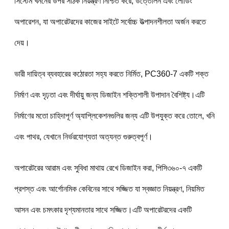
সিস্টেম খননের উপর সঠিক নিয়ন্ত্রণ নিশ্চিত করে, উত্তোলন এবং লোডিং 
অপারেশন, যা অপারেটরদের কাজের সাইটে সর্বোচ্চ উত্পাদনশীলতা অর্জন করতে 
দেয়।
ভারী দায়িত্ব ব্যবহারের কঠোরতা সহ্য করতে নির্মিত, PC360-7 একটি শক্ত 
নির্মাণ এবং দৃঢ়তা এবং দীর্ঘায়ু জন্য ডিজাইন শক্তিশালী উপাদান বৈশিষ্ট্য।এটি 
নির্মাণের মতো চাহিদাপূর্ণ অ্যাপ্লিকেশনগুলির জন্য এটি উপযুক্ত করে তোলে, খনি 
এবং পাথর, যেখানে নির্ভরযোগ্যতা অত্যন্ত গুরুত্বপূর্ণ।
অপারেটরের আরাম এবং সুবিধা মাথায় রেখে ডিজাইন করা, পিসি৩৬০-৭ একটি 
প্রশস্ত এবং আর্গোনমিক কেবিনের সাথে সজ্জিত যা স্বজ্ঞাত নিয়ন্ত্রণ, নিয়মিত 
আসন এবং চমৎকার দৃশ্যমানতার সাথে সজ্জিত।এটি অপারেটরদের একটি 