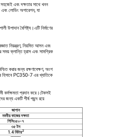
ি সহজেই এবং দক্ষতার সাথে খনন 
ন এবং লোডিং অপারেশন, যা 
লী উপাদান বৈশিষ্ট্য।এটি নির্মাণের 
ঞাত নিয়ন্ত্রণ, নিয়মিত আসন এবং 
ময় ক্লান্তি হ্রাস এবং সামগ্রিক 
্চিত করার জন্য রক্ষণাবেক্ষণ, অংশ 
ারীর হিসাবে PC350-7 এর খ্যাতিকে 
মী কর্মক্ষমতা প্রদান করে।টেকসই 
ের জন্য একটি শীর্ষ পছন্দ রয়ে 
জাপান
নমনীয় কাজের দক্ষতা
পিসি৩৫০-৭
৩৫ টন
2
1.4 মিটার