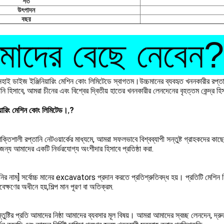
শর্ত
উৎপাদন
বছর
াদের বেছে নেবেন?
শানহাই ডাইজ ইঞ্জিনিয়ারিং মেশিন কোং লিমিটেডে স্বাগতম।উচ্চমানের ব্যবহৃত খননকারীর রপ্তান
পানি হিসাবে, আমরা চীনের এবং বিশ্বের দ্বিতীয় হাতের খননকারীর লেনদেনের বৃহত্তম কেন্দ্র হি
য়ারিং মেশিন কোং লিমিটেড।
,
?
্তিশালী রপ্তানি নেটওয়ার্কের মাধ্যমে, আমরা সফলভাবে বিশ্বব্যাপী সন্তুষ্ট গ্রাহকদের কাছ
জন্য আমাদের একটি নির্ভরযোগ্য অংশীদার হিসাবে প্রতিষ্ঠা করা.
র নাম] সর্বোচ্চ মানের excavators প্রদান করতে প্রতিশ্রুতিবদ্ধ হয়। প্রতিটি মেশিন নিখ
াবেক্ষণের অধীনে হয়,শিল্প মান পূরণ বা অতিক্রম.
তুষ্টির প্রতি আমাদের নিষ্ঠা আমাদের ব্যবসার মূল বিষয়। আমরা আমাদের স্বচ্ছ লেনদেন, দ্রু