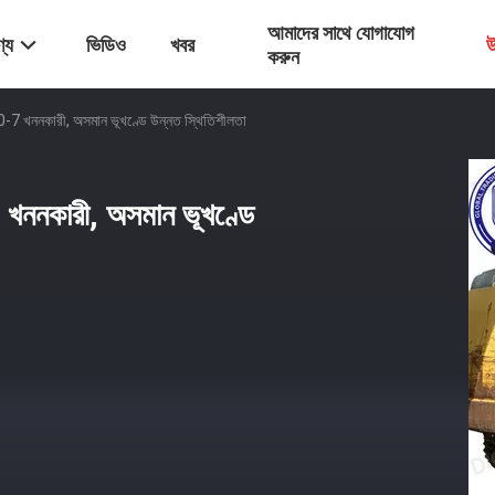
আমাদের সাথে যোগাযোগ
্য
ভিডিও
খবর
উ
করুন
7 খননকারী, অসমান ভূখণ্ডে উন্নত স্থিতিশীলতা
খননকারী, অসমান ভূখণ্ডে