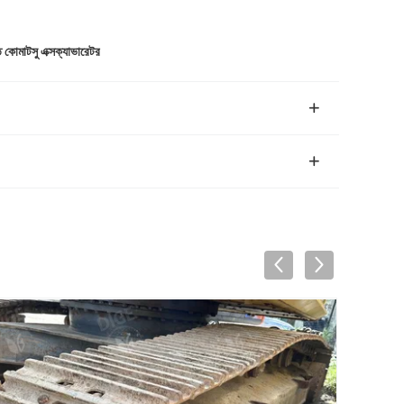
 কোমাটসু এক্সক্যাভারেটর