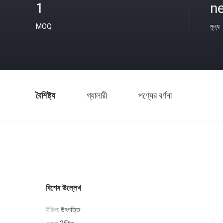
1
ne
MOQ
মূল্য
বৈশিষ্ট্য
গ্যালারী
পণ্যের বর্ণনা
বিশেষ উল্লেখ
ইঞ্জিন:
উৎপত্তি