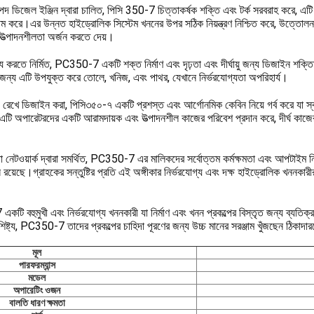
পদ ডিজেল ইঞ্জিন দ্বারা চালিত, পিসি 350-7 চিত্তাকর্ষক শক্তি এবং টর্ক সরবরাহ করে, এট
ষম করে।এর উন্নত হাইড্রোলিক সিস্টেম খননের উপর সঠিক নিয়ন্ত্রণ নিশ্চিত করে, উত্তোল
 উত্পাদনশীলতা অর্জন করতে দেয়।
য করতে নির্মিত, PC350-7 একটি শক্ত নির্মাণ এবং দৃঢ়তা এবং দীর্ঘায়ু জন্য ডিজাইন শক্তিশা
র জন্য এটি উপযুক্ত করে তোলে, খনিজ, এবং পাথর, যেখানে নির্ভরযোগ্যতা অপরিহার্য।
 রেখে ডিজাইন করা, পিসি৩৫০-৭ একটি প্রশস্ত এবং আর্গোনমিক কেবিন নিয়ে গর্ব করে যা স্বজ্
টি অপারেটরদের একটি আরামদায়ক এবং উত্পাদনশীল কাজের পরিবেশ প্রদান করে, দীর্ঘ কাজের স
া নেটওয়ার্ক দ্বারা সমর্থিত, PC350-7 এর মালিকদের সর্বোত্তম কর্মক্ষমতা এবং আপটাইম নিশ
েস রয়েছে।গ্রাহকের সন্তুষ্টির প্রতি এই অঙ্গীকার নির্ভরযোগ্য এবং দক্ষ হাইড্রোলিক খননক
হুমুখী এবং নির্ভরযোগ্য খননকারী যা নির্মাণ এবং খনন প্রকল্পের বিস্তৃত জন্য ব্যতিক্র
বৈশিষ্ট্য, PC350-7 তাদের প্রকল্পের চাহিদা পূরণের জন্য উচ্চ মানের সরঞ্জাম খুঁজছেন ঠিকাদারদ
মূল
পারফরম্যান্স
মডেল
অপারেটিং ওজন
বালতি ধারণ ক্ষমতা