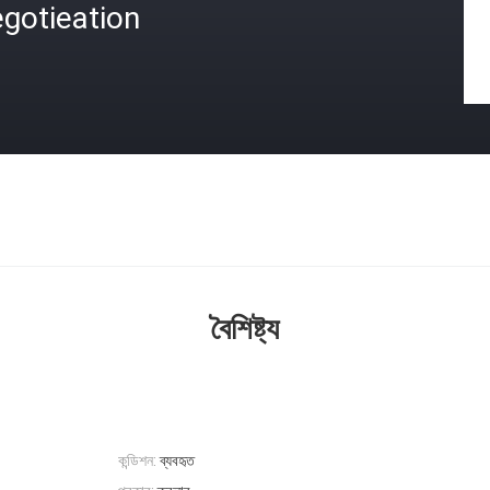
gotieation
বৈশিষ্ট্য
কন্ডিশন:
ব্যবহৃত