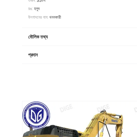
ওজন:
35টন
রঙ:
হলুদ
উৎপাদনের নাম:
খননকারী
মৌলিক তথ্য
প্রদান