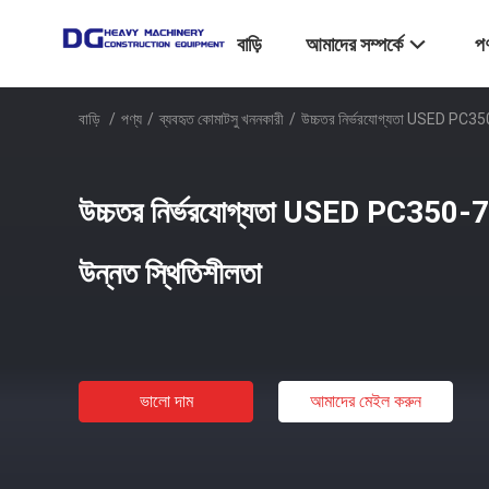
বাড়ি
আমাদের সম্পর্কে
পণ
বাড়ি
/
পণ্য
/
ব্যবহৃত কোমাটসু খননকারী
/
উচ্চতর নির্ভরযোগ্যতা USED PC350-
উচ্চতর নির্ভরযোগ্যতা USED PC350-7 
উন্নত স্থিতিশীলতা
ভালো দাম
আমাদের মেইল ​​করুন