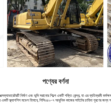
পণ্যের বর্ণনা
্যাভারেটরটি নির্মাণ এবং ভূমি সরানোর শিল্পে একটি শক্তি কেন্দ্র, যা এর ব্যতিক্রমী কর্মক্ষমত
কটি ফ্ল্যাগশিপ মডেল হিসাবে, পিসি৩৫০-৭ আধুনিক কাজের সাইটের চাহিদা পূরণের জন্য অত্