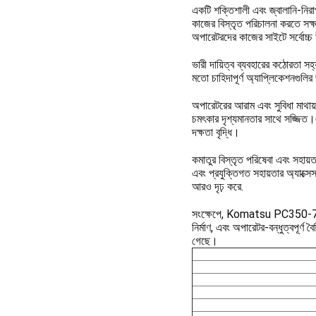
একটি শক্তিশালী এবং জ্বালানি-নিরা
কাজের বিস্তৃত পরিচালনা করতে সক্
অপারেটরদের কাজের সাইটে সর্বোচ্চ
ভারী দায়িত্ব ব্যবহারের কঠোরতা সহ্
মতো চাহিদাপূর্ণ অ্যাপ্লিকেশনগুলি
অপারেটরের আরাম এবং সুবিধা মাথায়
চমৎকার দৃশ্যমানতার সাথে সজ্জিত।এ
দক্ষতা বৃদ্ধি।
কমাতুর বিস্তৃত পরিষেবা এবং সহায়ত
এবং প্রযুক্তিগত সহায়তার অ্যাক্স
আরও দৃঢ় করে.
সংক্ষেপে, Komatsu PC350-7 একটি ব
নির্মাণ, এবং অপারেটর-বন্ধুত্বপূর্ণ 
গেছে।