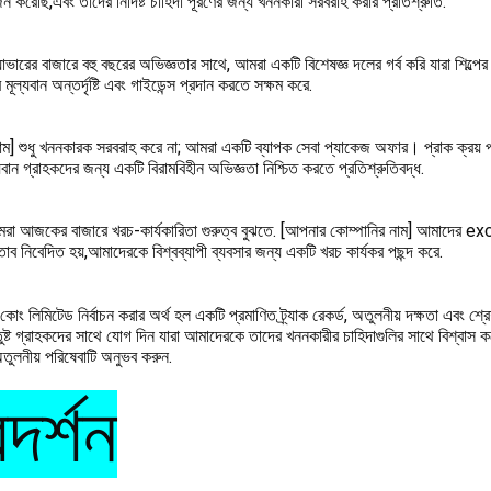
 করেছি,এবং তাদের নির্দিষ্ট চাহিদা পূরণের জন্য খননকারী সরবরাহ করার প্রতিশ্রুতি.
সক্যাভারের বাজারে বহু বছরের অভিজ্ঞতার সাথে, আমরা একটি বিশেষজ্ঞ দলের গর্ব করি যারা শিল্প
মূল্যবান অন্তর্দৃষ্টি এবং গাইডেন্স প্রদান করতে সক্ষম করে.
ম] শুধু খননকারক সরবরাহ করে না; আমরা একটি ব্যাপক সেবা প্যাকেজ অফার। প্রাক ক্রয় পরা
ান গ্রাহকদের জন্য একটি বিরামবিহীন অভিজ্ঞতা নিশ্চিত করতে প্রতিশ্রুতিবদ্ধ.
রা আজকের বাজারে খরচ-কার্যকারিতা গুরুত্ব বুঝতে. [আপনার কোম্পানির নাম] আমাদের
্তাব নিবেদিত হয়,আমাদেরকে বিশ্বব্যাপী ব্যবসার জন্য একটি খরচ কার্যকর পছন্দ করে.
 কোং লিমিটেড নির্বাচন করার অর্থ হল একটি প্রমাণিত ট্র্যাক রেকর্ড, অতুলনীয় দক্ষতা এবং শ্রে
ষ্ট গ্রাহকদের সাথে যোগ দিন যারা আমাদেরকে তাদের খননকারীর চাহিদাগুলির সাথে বিশ্বাস করে এ
লনীয় পরিষেবাটি অনুভব করুন.
দর্শন