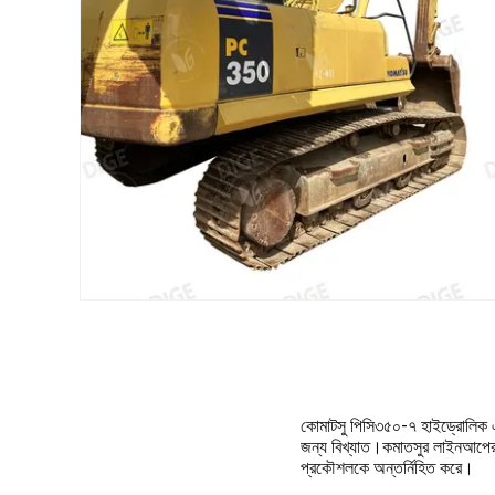
কোমাটসু পিসি৩৫০-৭ হাইড্রোলিক এক্সক
জন্য বিখ্যাত।কমাতসুর লাইনআপের এ
প্রকৌশলকে অন্তর্নিহিত করে।