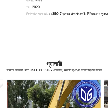
প্রকার:
ক্রলার
বছর:
2020
,
বিশেষভাবে তুলে ধরা:
pc350-7 ব্যবহৃত চাকা খননকারী
পিসি৩৫০-৭ ব্যবহৃত
গ্যালারী
উচ্চতর নির্ভরযোগ্যতা USED PC350-7 খননকারী, অসমান ভূখণ্ডে উন্নত স্থিতিশীলতা