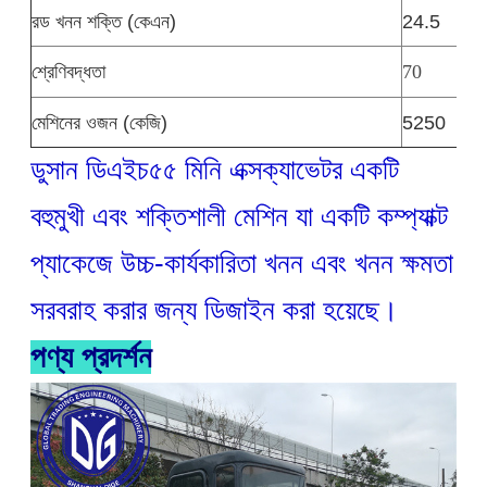
রড খনন শক্তি (কেএন)
24.5
শ্রেণিবদ্ধতা
70
মেশিনের ওজন (কেজি)
5250
ডুসান ডিএইচ৫৫ মিনি এক্সক্যাভেটর একটি
বহুমুখী এবং শক্তিশালী মেশিন যা একটি কম্প্যাক্ট
প্যাকেজে উচ্চ-কার্যকারিতা খনন এবং খনন ক্ষমতা
সরবরাহ করার জন্য ডিজাইন করা হয়েছে।
পণ্য প্রদর্শন