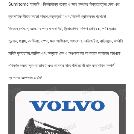
Sumitomo ইত্যাদি। নির্ভরযোগ্য পণ্যের গুণমান, চমৎকার বিক্রয়োত্তর সেবা এবং
ব্যবসায়িক নীতির সততা কারণে,অভ্যন্তরীণ এবং বিদেশী গ্রাহকদের প্রশংসা
জিতেছেবর্তমানে, আমাদের পণ্য মালয়েশিয়া, ইন্দোনেশিয়া, দক্ষিণ আফ্রিকা, পাকিস্তান,
তুরস্ক, ফ্রান্স, কলম্বিয়া, স্পেন, মধ্য আফ্রিকা, অ্যাঙ্গোলা, নাইজেরিয়া, থাইল্যান্ড, জার্মানি,
মার্কিন যুক্তরাষ্ট্র,ব্রাজিল এবং অন্যান্য দেশ ও অঞ্চলআমরা আপনাকে আমাদের কারখানা
পরিদর্শন করতে স্বাগত জানাই এবং আপনার সাথে দীর্ঘমেয়াদী ভাল ব্যবসায়িক সম্পর্ক
স্থাপনের অপেক্ষায় রয়েছি!