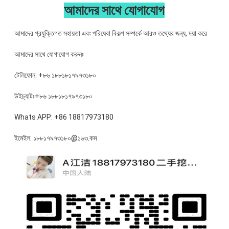
আমাদের সাথে যোগাযোগ
আমাদের প্রযুক্তিগত সহায়তা এবং পরিষেবা বিকল্প সম্পর্কে আরও তথ্যের জন্য, দয়া করে
আমাদের সাথে যোগাযোগ করুনঃ
টেলিফোন: +৮৬ ১৮৮১৮১৭৯৭৩১৮০
উইচ্যাটঃ+৮৬ ১৮৮১৮১৭৯৭৩১৮০
Whats APP: +86 18817973180
ইমেইল: ১৮৮১৭৯৭৩১৮০@১৬৩.কম