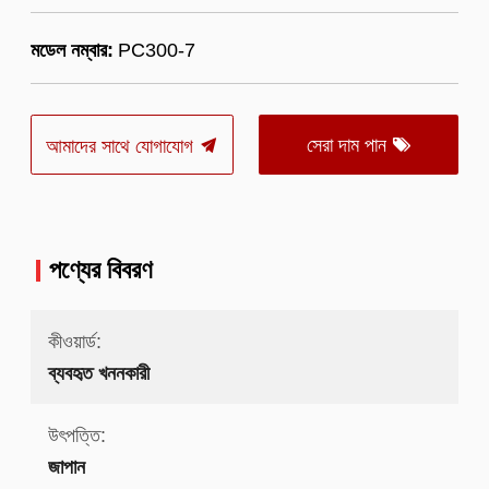
মডেল নম্বার:
PC300-7
সেরা দাম পান
আমাদের সাথে যোগাযোগ
পণ্যের বিবরণ
কীওয়ার্ড:
ব্যবহৃত খননকারী
উৎপত্তি:
জাপান