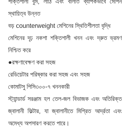
শক্তিশালী বুম, লাঠি এবং বালতি ব্যাপকভাবে মেশিন
স্থায়িত্ব উন্নত
বড় counterweight মেশিনের স্থিতিশীলতা বৃদ্ধি
মেশিনের দৃঢ় নকশা শক্তিশালী খনন এবং দ্রুত ভ্রমণ
নিশ্চিত করে
●রক্ষণাবেক্ষণ করা সহজ
রেডিয়েটার পরিষ্কার করা সহজ এবং সহজ
কোমাটসু পিসি৩০০-৭ খননকারী
স্ট্যান্ডার্ড সরঞ্জাম হল তেল-জল বিভাজক এবং অতিরিক্ত
জ্বালানী ফিল্টার, যা জ্বালানীতে মিশ্রিত আর্দ্রতা এবং
অমেধ্য অপসারণ করতে পারে।