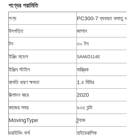
পণ্যের পরামিতি
পণ্য
PC300-7 ব্যবহৃত কমাতু খননকা
উৎপত্তি
জাপান
টন
৩০ টন
ইঞ্জিং মডেল
SAA6D114E
ইঞ্জিন স্টাইল
যান্ত্রিক
বালতি ধারণ ক্ষমতা
1.৪ মিটার
উত্পাদন বছর
2020
কাজের সময়
৯৩৫ ঘন্টা
MovingType
ট্র্যাক
ড্রাইভিং ফর্ম
হাইড্রোলিক