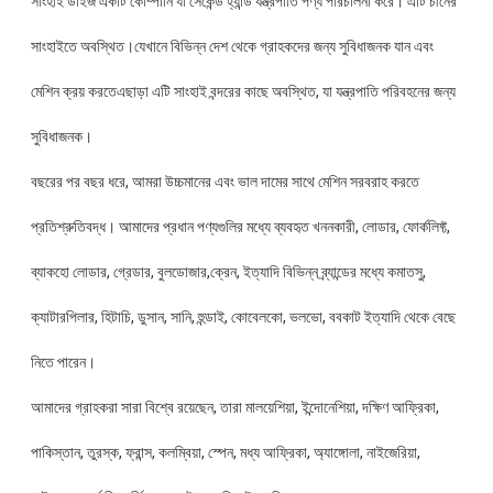
সাংহাই ডাইজ একটি কোম্পানি যা সেকেন্ড হ্যান্ড যন্ত্রপাতি পণ্য পরিচালনা করে। এটি চীনের
সাংহাইতে অবস্থিত।যেখানে বিভিন্ন দেশ থেকে গ্রাহকদের জন্য সুবিধাজনক যান এবং
মেশিন ক্রয় করতেএছাড়া এটি সাংহাই বন্দরের কাছে অবস্থিত, যা যন্ত্রপাতি পরিবহনের জন্য
সুবিধাজনক।
বছরের পর বছর ধরে, আমরা উচ্চমানের এবং ভাল দামের সাথে মেশিন সরবরাহ করতে
প্রতিশ্রুতিবদ্ধ। আমাদের প্রধান পণ্যগুলির মধ্যে ব্যবহৃত খননকারী, লোডার, ফোর্কলিফ্ট,
ব্যাকহো লোডার, গ্রেডার, বুলডোজার,ক্রেন, ইত্যাদি বিভিন্ন ব্র্যান্ডের মধ্যে কমাতসু,
ক্যাটারপিলার, হিটাচি, ডুসান, সানি, হুন্ডাই, কোবেলকো, ভলভো, ববকাট ইত্যাদি থেকে বেছে
নিতে পারেন।
আমাদের গ্রাহকরা সারা বিশ্বে রয়েছেন, তারা মালয়েশিয়া, ইন্দোনেশিয়া, দক্ষিণ আফ্রিকা,
পাকিস্তান, তুরস্ক, ফ্রান্স, কলম্বিয়া, স্পেন, মধ্য আফ্রিকা, অ্যাঙ্গোলা, নাইজেরিয়া,