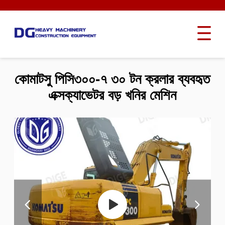
কোমাটসু পিসি৩০০-৭ ৩০ টন ক্রলার ব্যবহৃত
এক্সক্যাভেটর বড় খনির মেশিন