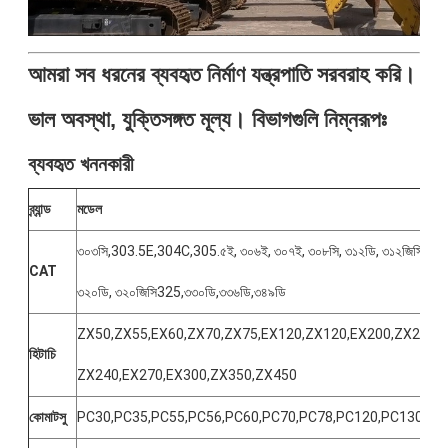
আমরা সব ধরনের ব্যবহৃত নির্মাণ যন্ত্রপাতি সরবরাহ করি।
ভাল অবস্থা, যুক্তিসঙ্গত মূল্য। বিভাগগুলি নিম্নরূপঃ
ব্যবহৃত খননকারী
ব্র্যান্ড
মডেল
৩০৩সি,303.5E,304C,305.৫ই, ৩০৬ই, ৩০৭ই, ৩০৮সি, ৩১২ডি, ৩১২জিসি, ৩১
CAT
৩২০ডি, ৩২০জিসি325,৩৩০ডি,৩৩৬ডি,৩৪৯ডি
ZX50,ZX55,EX60,ZX70,ZX75,EX120,ZX120,EX200,ZX200,Z
হিটাচি
ZX240,EX270,EX300,ZX350,ZX450
কোমাটসু
PC30,PC35,PC55,PC56,PC60,PC70,PC78,PC120,PC130,PC