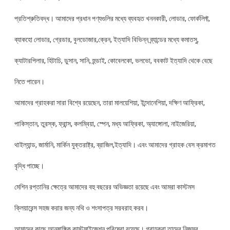
প্রতিশ্রুতিবদ্ধ। আমাদের প্রধান পণ্যগুলির মধ্যে ব্যবহৃত খননকারী, লোডার, ফোর্কলিফ্ট,
ব্যাকহো লোডার, গ্রেডার, বুলডোজার,ক্রেন, ইত্যাদি বিভিন্ন ব্র্যান্ডের মধ্যে কমাতসু,
ক্যাটারপিলার, হিটাচি, ডুসান, সানি, হুন্ডাই, কোবেলকো, ভলভো, ববকাট ইত্যাদি থেকে বেছে
নিতে পারেন।
আমাদের গ্রাহকরা সারা বিশ্বে রয়েছেন, তারা মালয়েশিয়া, ইন্দোনেশিয়া, দক্ষিণ আফ্রিকা,
পাকিস্তান, তুরস্ক, ফ্রান্স, কলম্বিয়া, স্পেন, মধ্য আফ্রিকা, অ্যাঙ্গোলা, নাইজেরিয়া,
থাইল্যান্ড, জার্মানি, মার্কিন যুক্তরাষ্ট্র, ব্রাজিল,ইত্যাদি। এবং আমাদের গ্রাহক বেস ক্রমাগত
বৃদ্ধি পাচ্ছে।
মেশিন রপ্তানির ক্ষেত্রে আমাদের বহু বছরের অভিজ্ঞতা রয়েছে এবং আমরা কাস্টমস
ক্লিয়ারেন্স সহজ করার জন্য নথি ও শংসাপত্র সরবরাহ করব।
আমাদের কাছে আনুষাঙ্গিক কাস্টমাইজেশন পরিষেবা রয়েছে। গ্রাহকরা তাদের নিজস্ব