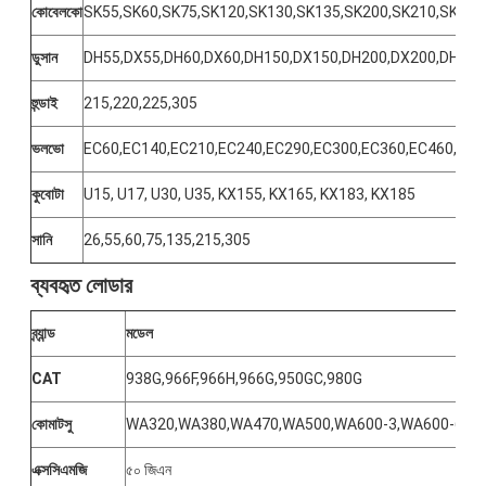
কোবেলকো
SK55,SK60,SK75,SK120,SK130,SK135,SK200,SK210,SK260
ডুসান
DH55,DX55,DH60,DX60,DH150,DX150,DH200,DX200,DH22
হুন্ডাই
215,220,225,305
ভলভো
EC60,EC140,EC210,EC240,EC290,EC300,EC360,EC460,EC4
কুবোটা
U15, U17, U30, U35, KX155, KX165, KX183, KX185
সানি
26,55,60,75,135,215,305
ব্যবহৃত লোডার
ব্র্যান্ড
মডেল
CAT
938G,966F,966H,966G,950GC,980G
কোমাটসু
WA320,WA380,WA470,WA500,WA600-3,WA600-6
এক্সসিএমজি
৫০ জিএন