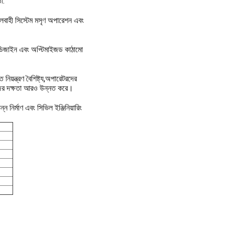
া.
লবাহী সিস্টেম মসৃণ অপারেশন এবং 
 ডিজাইন এবং অপ্টিমাইজড কাঠামো 
ত্রণ বৈশিষ্ট্য,অপারেটরদের 
াজের দক্ষতা আরও উন্নত করে।
র্মাণ এবং সিভিল ইঞ্জিনিয়ারিং 