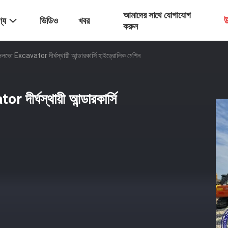
আমাদের সাথে যোগাযোগ
্য
ভিডিও
খবর
উ
করুন
ভো Excavator দীর্ঘস্থায়ী আন্ডারকার্সি হাইড্রোলিক মেশিন
র্ঘস্থায়ী আন্ডারকার্সি