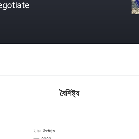
egotiate
বৈশিষ্ট্য
ইঞ্জিন:
উৎপত্তি