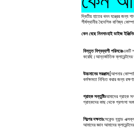
কেন আম
দ্বিতীয় হাতের খনন যন্ত্রের জন্য 
শীর্ষস্থানীয় বৈদেশিক বাণিজ্য কোম্
কেন বেছে নিন
সাংহাই ডাইজ ইঞ্জিনি
বিস্তৃত বিশ্বব্যাপী পরিসরেঃ
একটি শক
করেছি।আন্তর্জাতিক ক্লায়েন্টদের 
উচ্চমানের সরঞ্জাম:
[আপনার কোম্পানি
কর্মক্ষমতা নিশ্চিত করার জন্য রক্ষণ
গ্রাহক সন্তুষ্টিঃ
আমাদের গ্রাহক সন্
গ্রাহকদের কাছ থেকে প্রশংসা অর্জন
শিল্পের দক্ষতাঃ
সেকেন্ড হ্যান্ড এক্
আমাদের জ্ঞান আমাদের ক্লায়েন্টদের 