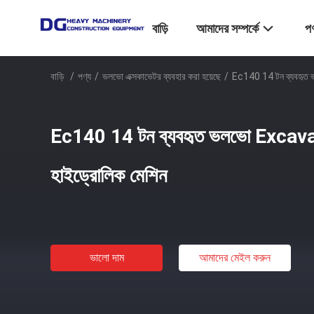
বাড়ি
আমাদের সম্পর্কে
পণ
বাড়ি
/
পণ্য
/
ভলভো এক্সকাভেটর ব্যবহার করা হয়েছে
/
Ec140 14 টন ব্যবহৃত ভল
Ec140 14 টন ব্যবহৃত ভলভো Excavator দী
হাইড্রোলিক মেশিন
ভালো দাম
আমাদের মেইল ​​করুন