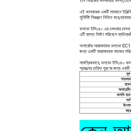
ইসি সিরিজের খননকারীর সদস্য,তাদের
এই খননকারক একটি সাবধানে ইঞ্জিনিয
সুনির্দিষ্ট নিয়ন্ত্রণ নিশ্চিত করে
ভলভো ইসি১৪০ এর চমৎকার চালনা ক্ষ
এটি ব্যস্ত নির্মাণ পরিবেশে ব্যত
অপারেটর আরামদায়ক ভলভো EC140 
জন্য একটি আরামদায়ক কাজের পরিব
সামগ্রিকভাবে, ভলভো ইসি১৪০ খননকা
প্রকল্পের চাহিদা পূরণের জন্য একটি
মূল
পারফরম্য
মডে
অপারেটি
বালতি ধারণ
শর্ত
উৎপা
বছর