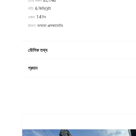
তৈরি করুন:
EC140
গতি:
6 কিমি/ঘন্টা
ওজন:
14 টন
মডেল:
ভলভো এক্সকাভেটর
মৌলিক তথ্য
প্রদান