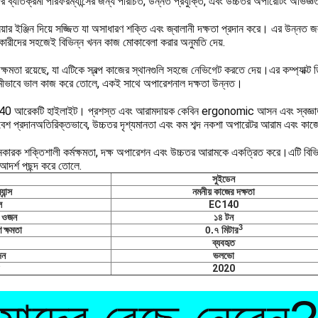
 ব্যতিক্রমী পারফরম্যান্সের জন্য পরিচিত, উন্নত প্রযুক্তি, এবং উচ্চতর অপারেটিং অভিজ্ঞত
়ার ইঞ্জিন দিয়ে সজ্জিত যা অসাধারণ শক্তি এবং জ্বালানী দক্ষতা প্রদান করে। এর উন্নত জ
,ব্যবহারকারীদের সহজেই বিভিন্ন খনন কাজ মোকাবেলা করার অনুমতি দেয়.
মতা রয়েছে, যা এটিকে স্বল্প কাজের স্থানগুলি সহজে নেভিগেট করতে দেয়।এর কম্প্যাক্ট
িক্রমীভাবে ভাল কাজ করে তোলে, একই সাথে অপারেশনাল দক্ষতা উন্নত।
আরেকটি হাইলাইট। প্রশস্ত এবং আরামদায়ক কেবিন ergonomic আসন এবং স্বজ্ঞাত নিয়ন্
েশ প্রদানঅতিরিক্তভাবে, উচ্চতর দৃশ্যমানতা এবং কম শব্দ নকশা অপারেটর আরাম এবং ক
রক শক্তিশালী কর্মক্ষমতা, দক্ষ অপারেশন এবং উচ্চতর আরামকে একত্রিত করে।এটি বিভিন্ন নি
 আদর্শ পছন্দ করে তোলে.
সুইডেন
ান্স
নমনীয় কাজের দক্ষতা
ল
EC140
ং ওজন
১৪ টন
3
 ক্ষমতা
0.৭ মিটার
ব্যবহৃত
দন
ভলভো
2020