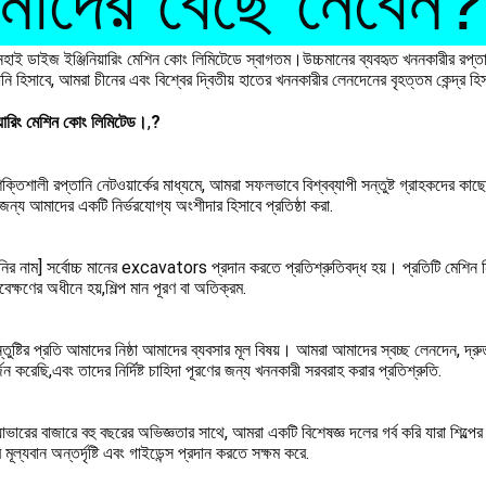
াদের বেছে নেবেন?
শানহাই ডাইজ ইঞ্জিনিয়ারিং মেশিন কোং লিমিটেডে স্বাগতম।উচ্চমানের ব্যবহৃত খননকারীর রপ্তান
পানি হিসাবে, আমরা চীনের এবং বিশ্বের দ্বিতীয় হাতের খননকারীর লেনদেনের বৃহত্তম কেন্দ্র হি
য়ারিং মেশিন কোং লিমিটেড।
,
?
্তিশালী রপ্তানি নেটওয়ার্কের মাধ্যমে, আমরা সফলভাবে বিশ্বব্যাপী সন্তুষ্ট গ্রাহকদের কাছ
জন্য আমাদের একটি নির্ভরযোগ্য অংশীদার হিসাবে প্রতিষ্ঠা করা.
র নাম] সর্বোচ্চ মানের excavators প্রদান করতে প্রতিশ্রুতিবদ্ধ হয়। প্রতিটি মেশিন নিখ
াবেক্ষণের অধীনে হয়,শিল্প মান পূরণ বা অতিক্রম.
তুষ্টির প্রতি আমাদের নিষ্ঠা আমাদের ব্যবসার মূল বিষয়। আমরা আমাদের স্বচ্ছ লেনদেন, দ্রু
 করেছি,এবং তাদের নির্দিষ্ট চাহিদা পূরণের জন্য খননকারী সরবরাহ করার প্রতিশ্রুতি.
সক্যাভারের বাজারে বহু বছরের অভিজ্ঞতার সাথে, আমরা একটি বিশেষজ্ঞ দলের গর্ব করি যারা শিল্প
মূল্যবান অন্তর্দৃষ্টি এবং গাইডেন্স প্রদান করতে সক্ষম করে.