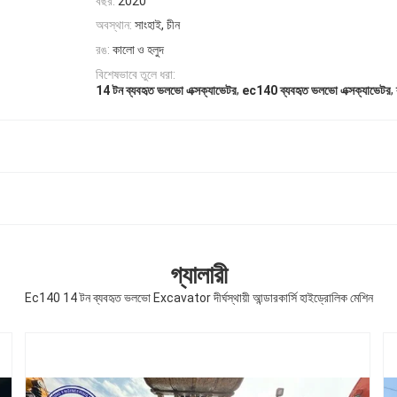
বছর:
2020
অবস্থান:
সাংহাই, চীন
রঙ:
কালো ও হলুদ
বিশেষভাবে তুলে ধরা:
,
,
14 টন ব্যবহৃত ভলভো এক্সক্যাভেটর
ec140 ব্যবহৃত ভলভো এক্সক্যাভেটর
গ্যালারী
Ec140 14 টন ব্যবহৃত ভলভো Excavator দীর্ঘস্থায়ী আন্ডারকার্সি হাইড্রোলিক মেশিন