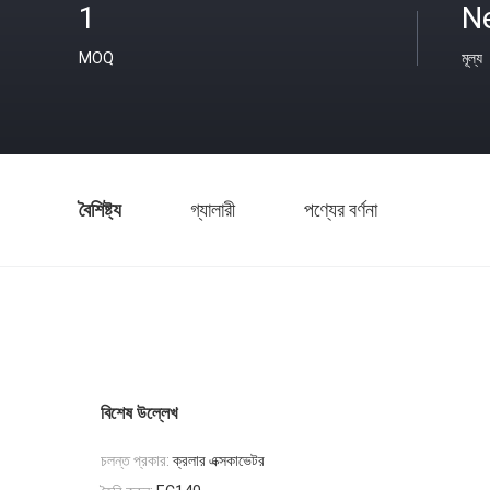
1
N
MOQ
মূল্য
বৈশিষ্ট্য
গ্যালারী
পণ্যের বর্ণনা
বিশেষ উল্লেখ
চলন্ত প্রকার:
ক্রলার এক্সকাভেটর