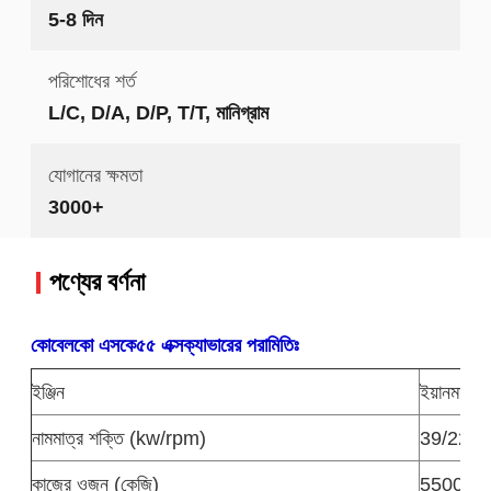
5-8 দিন
পরিশোধের শর্ত
L/C, D/A, D/P, T/T, মানিগ্রাম
যোগানের ক্ষমতা
3000+
পণ্যের বর্ণনা
কোবেলকো এসকে৫৫ এক্সক্যাভারের পরামিতিঃ
ইঞ্জিন
ইয়ানমার
নামমাত্র শক্তি (kw/rpm)
39/2200
কাজের ওজন (কেজি)
5500