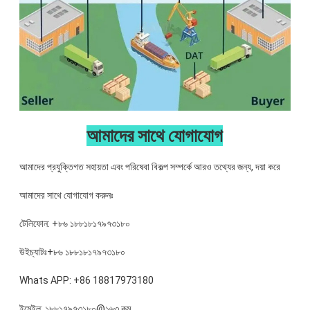
আমাদের সাথে যোগাযোগ
আমাদের প্রযুক্তিগত সহায়তা এবং পরিষেবা বিকল্প সম্পর্কে আরও তথ্যের জন্য, দয়া করে
আমাদের সাথে যোগাযোগ করুনঃ
টেলিফোন: +৮৬ ১৮৮১৮১৭৯৭৩১৮০
উইচ্যাটঃ+৮৬ ১৮৮১৮১৭৯৭৩১৮০
Whats APP: +86 18817973180
ইমেইল: ১৮৮১৭৯৭৩১৮০@১৬৩.কম