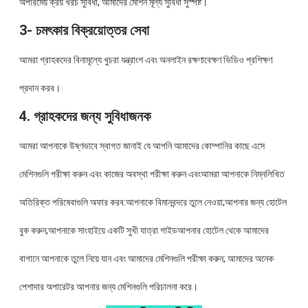
অপরিমেয় ক্রয় খরচ সুবিধা, আমাদের মেশিন মূল্য সুবিধা সুস্পষ্ট।
3- চমৎকার বিক্রয়োত্তর সেবা
আমরা গ্রাহকদের বিনামূল্যে খুচরা যন্ত্রাংশ এবং অনলাইন রক্ষণাবেক্ষণ ভিডিও প্রশিক্ষণ
প্রদান করব।
4. গ্রাহকদের জন্য সুবিধাজনক
আমরা আপনাকে উষ্ণভাবে স্বাগত জানাই যে আপনি আমাদের কোম্পানির কাছে এসে
মেশিনগুলি পরীক্ষা করুন এবং কাজের অবস্থা পরীক্ষা করুন এবংআমরা আপনাকে নিম্নলিখিত
অতিরিক্ত পরিষেবাগুলি অফার করব:আপনাকে বিমানবন্দরে তুলে নেওয়া;আপনার জন্য হোটেল
বুক করুন;আপনাকে সাংহাইয়ে একটি সুখী যাত্রা গাইডআপনার হোটেল থেকে আমাদের
বাগানে আপনাকে তুলে নিয়ে যান এবং আমাদের মেশিনগুলি পরীক্ষা করুন; আমাদের অনেক
পেশাদার অপারেটর আপনার জন্য মেশিনগুলি পরিচালনা করে।