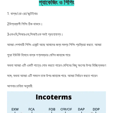
প্যাকেজিং ও শিপিং
1. বাল্ক/রো-রো/কন্টেইনার
2বিশ্বব্যাপী শিপিং ঠিক থাকবে।
3এফওবি,সিআরএফ,সিআইএফ সবই গ্রহণযোগ্য।
আমরা পেশাদারী শিপিং এজেন্ট আছে আমাদের জন্য সমগ্র শিপিং প্রক্রিয়া করতে. আমরা
পুরো ইউনিট হিসাবে বাল্ক পণ্যসম্ভার মেশিন জাহাজে পারে
অথবা আমরা এটি একটি পাত্রে লোড করতে পারেন মেশিনের কিছু অংশের উপর বিচ্ছিন্নকরণ
সঙ্গে, অথবা আমরা এটি সমতল তাক উপর জাহাজে পারে. আমরা নির্বাচন করতে পারেন
আপনার চাহিদা অনুযায়ী.