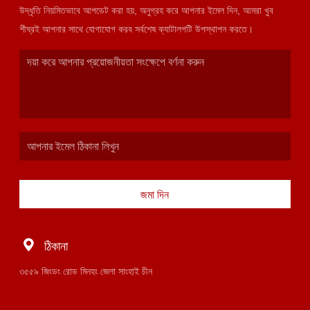
উদ্ধৃতি নিয়মিতভাবে আপডেট করা হয়, অনুগ্রহ করে আপনার ইমেল দিন, আমরা খুব
শীঘ্রই আপনার সাথে যোগাযোগ করব সর্বশেষ ক্যাটালগটি উপস্থাপন করতে।
জমা দিন
ঠিকানা
৩৫৫৯ জিংডং রোড মিনহং জেলা সাংহাই চীন