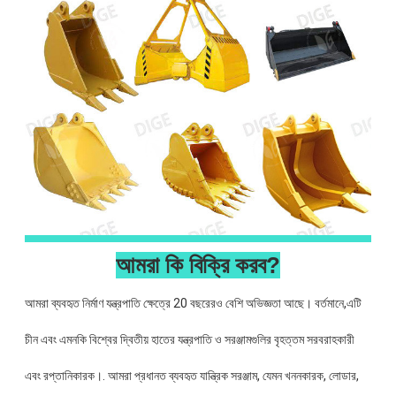
আমরা কি বিক্রি করব?
আমরা ব্যবহৃত নির্মাণ যন্ত্রপাতি ক্ষেত্রে 20 বছরেরও বেশি অভিজ্ঞতা আছে। বর্তমানে,এটি
চীন এবং এমনকি বিশ্বের দ্বিতীয় হাতের যন্ত্রপাতি ও সরঞ্জামগুলির বৃহত্তম সরবরাহকারী
এবং রপ্তানিকারক।. আমরা প্রধানত ব্যবহৃত যান্ত্রিক সরঞ্জাম, যেমন খননকারক, লোডার,