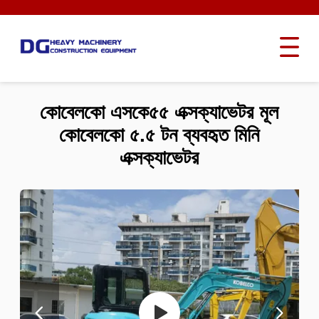
কোবেলকো এসকে৫৫ এক্সক্যাভেটর মূল
কোবেলকো ৫.৫ টন ব্যবহৃত মিনি
এক্সক্যাভেটর