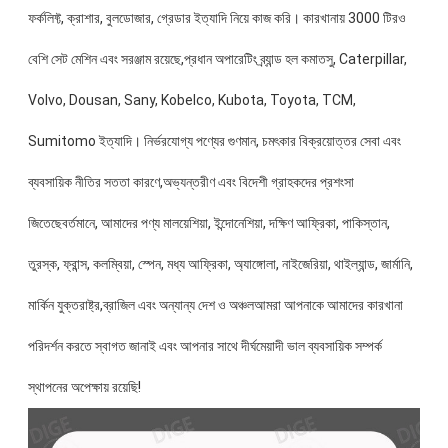
ফর্কলিফ্ট, ক্রাশার, বুলডোজার, গ্রেডার ইত্যাদি নিয়ে কাজ করি। কারখানায় 3000 টিরও
বেশি সেট মেশিন এবং সরঞ্জাম রয়েছে,প্রধান অপারেটিং ব্র্যান্ড হল কমাতসু, Caterpillar,
Volvo, Dousan, Sany, Kobelco, Kubota, Toyota, TCM,
Sumitomo ইত্যাদি। নির্ভরযোগ্য পণ্যের গুণমান, চমৎকার বিক্রয়োত্তর সেবা এবং
ব্যবসায়িক নীতির সততা কারণে,অভ্যন্তরীণ এবং বিদেশী গ্রাহকদের প্রশংসা
জিতেছেবর্তমানে, আমাদের পণ্য মালয়েশিয়া, ইন্দোনেশিয়া, দক্ষিণ আফ্রিকা, পাকিস্তান,
তুরস্ক, ফ্রান্স, কলম্বিয়া, স্পেন, মধ্য আফ্রিকা, অ্যাঙ্গোলা, নাইজেরিয়া, থাইল্যান্ড, জার্মানি,
মার্কিন যুক্তরাষ্ট্র,ব্রাজিল এবং অন্যান্য দেশ ও অঞ্চলআমরা আপনাকে আমাদের কারখানা
পরিদর্শন করতে স্বাগত জানাই এবং আপনার সাথে দীর্ঘমেয়াদী ভাল ব্যবসায়িক সম্পর্ক
স্থাপনের অপেক্ষায় রয়েছি!