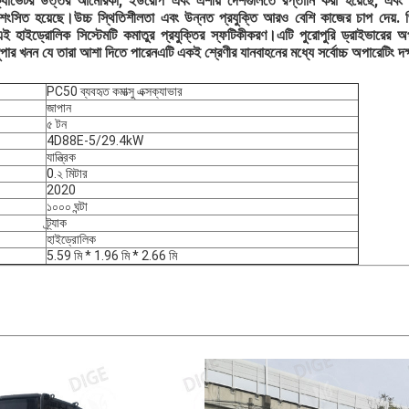
েটর উত্তর আমেরিকা, ইউরোপ এবং এশীয় দেশগুলিতে রপ্তানি করা হয়েছে, এবং 
প্রশংসিত হয়েছে।উচ্চ স্থিতিশীলতা এবং উন্নত প্রযুক্তি আরও বেশি কাজের চাপ দেয়. প
াইড্রোলিক সিস্টেমটি কমাতুর প্রযুক্তির স্ফটিকীকরণ।এটি পুরোপুরি ড্রাইভারের অপা
ুপার খনন যে তারা আশা দিতে পারেনএটি একই শ্রেণীর যানবাহনের মধ্যে সর্বোচ্চ অপারেটিং দ
PC50 ব্যবহৃত কমাত্সু এক্সক্যাভার
জাপান
৫ টন
4D88E-5/29.4kW
যান্ত্রিক
0.২ মিটার
2020
১০০০ ঘন্টা
ট্র্যাক
হাইড্রোলিক
5.59 মি * 1.96 মি * 2.66 মি