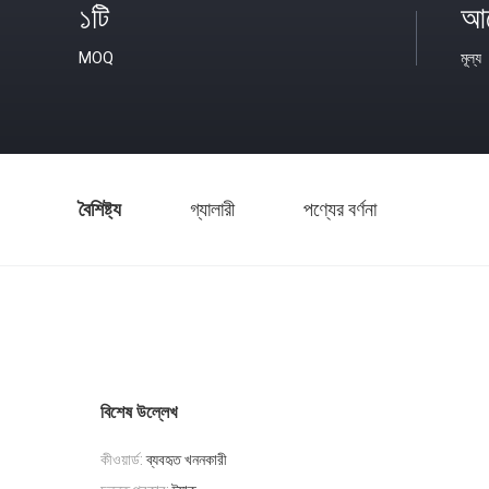
১টি
আল
MOQ
মূল্য
বৈশিষ্ট্য
গ্যালারী
পণ্যের বর্ণনা
বিশেষ উল্লেখ
কীওয়ার্ড:
ব্যবহৃত খননকারী