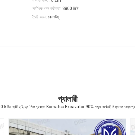
বালতি ক্ষমতা:
0.2m³
সর্বাধিক খনন গভীরতা:
3800 মিমি
তৈরি করুন:
কোমাটসু
গ্যালারী
 5 টন ছোট হাইড্রোলিক ব্যবহৃত Komatsu Excavator 90% নতুন, এখনই বিক্রয়ের জন্য প্র