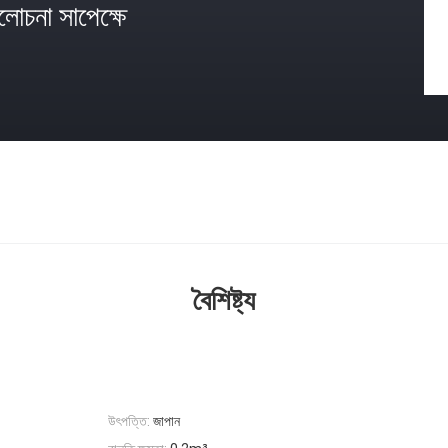
োচনা সাপেক্ষে
বৈশিষ্ট্য
উৎপত্তি:
জাপান