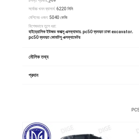
চলন্ত প্রকার:
ট্র্যাক
সর্বোচ্চ খনন ব্যাসার্ধ:
6220 মিমি
মেশিনের ওজন:
5040 কেজি
বিশেষভাবে তুলে ধরা:
,
,
হাইড্রোলিক ইউজড কমাত্সু এক্সক্যাভার
pc50 ব্যবহৃত চাকা excavator
pc50 ব্যবহৃত কোমাটসু এক্সক্যাভেটর
মৌলিক তথ্য
প্রদান
PC50