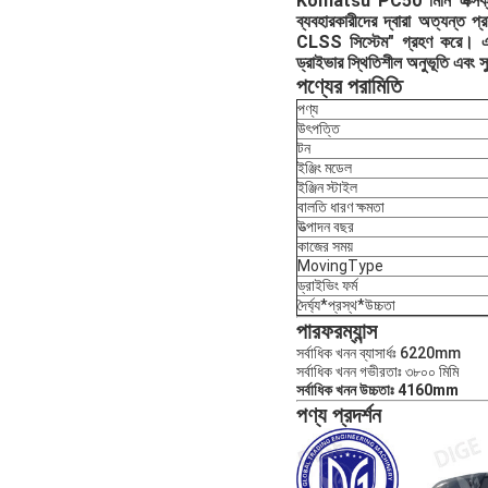
Komatsu PC50 মিনি এক্সক্যাভ
ব্যবহারকারীদের দ্বারা অত্যন্ত 
CLSS সিস্টেম" গ্রহণ করে। এই হ
ড্রাইভার স্থিতিশীল অনুভূতি এবং স
পণ্যের পরামিতি
পণ্য
উৎপত্তি
টন
ইঞ্জিং মডেল
ইঞ্জিন স্টাইল
বালতি ধারণ ক্ষমতা
উত্পাদন বছর
কাজের সময়
MovingType
ড্রাইভিং ফর্ম
দৈর্ঘ্য*প্রস্থ*উচ্চতা
পারফরম্যান্স
সর্বাধিক খনন ব্যাসার্ধঃ 6220mm
সর্বাধিক খনন গভীরতাঃ ৩৮০০ মিমি
সর্বাধিক খনন উচ্চতাঃ 4160mm
পণ্য প্রদর্শন